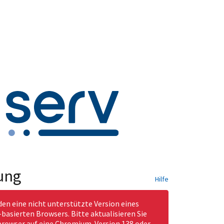
ung
Hilfe
den eine nicht unterstützte Version eines
asierten Browsers. Bitte aktualisieren Sie
rowser auf eine Chromium-Version 138 oder